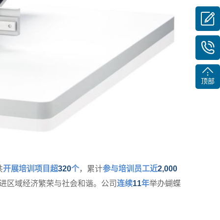
顶部
共
开展培训项目超
320
个
，累计
参与培训员工近
2,000
进区域经济繁荣与社会和谐。公司
连续
11
年
举办蝴蝶