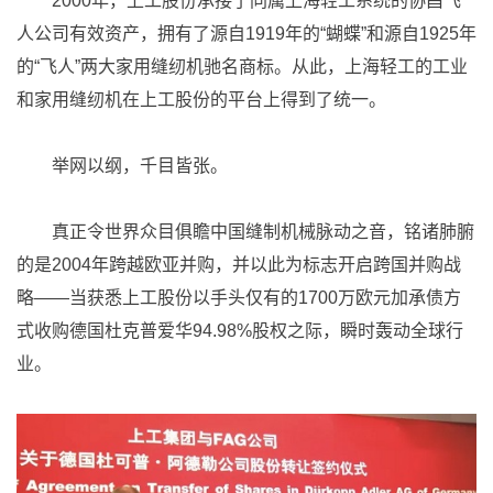
2000年，上工股份承接了同属上海轻工系统的协昌飞
人公司有效资产，拥有了源自1919年的“蝴蝶”和源自1925年
的“飞人”两大家用缝纫机驰名商标。从此，上海轻工的工业
和家用缝纫机在上工股份的平台上得到了统一。
举网以纲，千目皆张。
真正令世界众目俱瞻中国缝制机械脉动之音，铭诸肺腑
的是2004年跨越欧亚并购，并以此为标志开启跨国并购战
略——当获悉上工股份以手头仅有的1700万欧元加承债方
式收购德国杜克普爱华94.98%股权之际，瞬时轰动全球行
业。