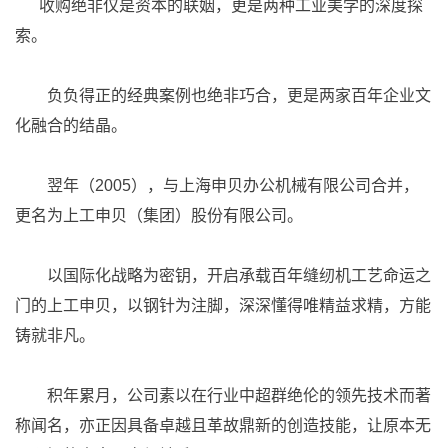
收购绝非仅是资本的联姻，更是两种工业美学的深度探
索。
负负得正的经典案例也绝非巧合，更是两家百年企业文
化融合的结晶。
翌年（2005），与上海申贝办公机械有限公司合并，
更名为上工申贝（集团）股份有限公司。
以国际化战略为密钥，开启承载百年缝纫机工艺命运之
门的上工申贝，以钢针为注脚，深深懂得唯精益求精，方能
铸就非凡。
积年累月，公司素以在行业中超群绝伦的领先技术而著
称闻名，亦正因具备卓越且革故鼎新的创造技能，让原本无